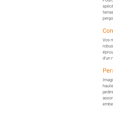
Pourq
spéci
terra
pergol
Con
Vos m
robus
éprou
d'un 
Per
Imagi
haute
jardi
assor
embel