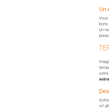
Un 
Vous 
bons 
Un ne
prése
TE
Imagi
terra
votre
votr
Des
Votre
m² af