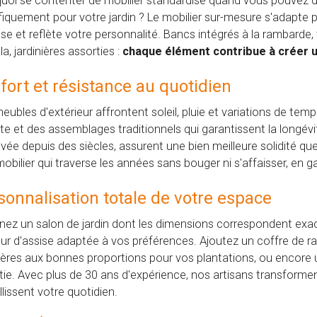
uoi se contenter de mobilier standardisé quand vous pouvez 
fiquement pour votre jardin ? Le mobilier sur-mesure s'adapte
sse et reflète votre personnalité. Bancs intégrés à la rambarde
a, jardinières assorties :
chaque élément contribue à créer 
fort et résistance au quotidien
eubles d'extérieur affrontent soleil, pluie et variations de t
te et des assemblages traditionnels qui garantissent la longév
vée depuis des siècles, assurent une bien meilleure solidité qu
mobilier qui traverse les années sans bouger ni s'affaisser, en 
sonnalisation totale de votre espace
nez un salon de jardin dont les dimensions correspondent exa
ur d'assise adaptée à vos préférences. Ajoutez un coffre de 
nières aux bonnes proportions pour vos plantations, ou encore
tie. Avec plus de 30 ans d'expérience, nos artisans transformen
lissent votre quotidien.