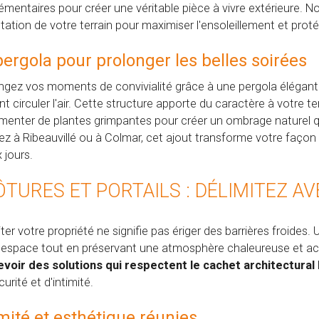
émentaires pour créer une véritable pièce à vivre extérieure. N
entation de votre terrain pour maximiser l'ensoleillement et pr
pergola pour prolonger les belles soirées
ngez vos moments de convivialité grâce à une pergola élégante 
ant circuler l'air. Cette structure apporte du caractère à votre t
émenter de plantes grimpantes pour créer un ombrage naturel qu
iez à Ribeauvillé ou à Colmar, cet ajout transforme votre façon 
 jours.
ÔTURES ET PORTAILS : DÉLIMITEZ A
iter votre propriété ne signifie pas ériger des barrières froide
 espace tout en préservant une atmosphère chaleureuse et ac
voir des solutions qui respectent le cachet architectural 
urité et d'intimité.
imité et esthétique réunies