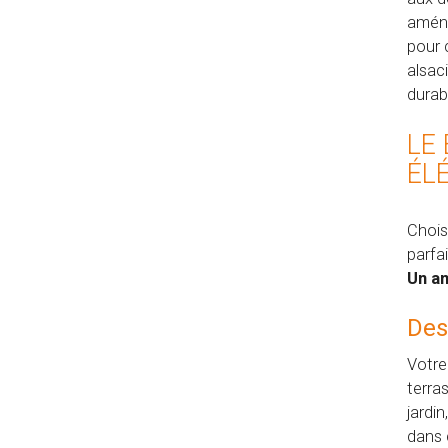
aména
pour 
alsac
durabi
LE
ÉL
Chois
parfa
Un a
Des
Votre
terra
jardi
dans 