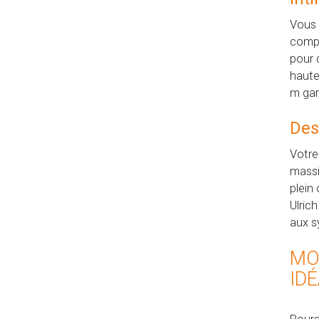
Vous 
compr
pour 
haute
m gar
Des
Votre
massi
plein
Ulric
aux s
MO
ID