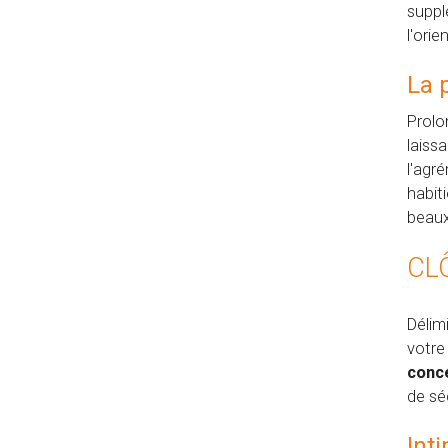
suppl
l'ori
La 
Prolo
laiss
l'agr
habit
beaux
CL
Délim
votre
conce
de séc
Int