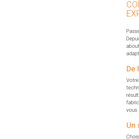
CO
EX
Passe
Depui
about
adapt
De l
Votre
techn
résul
fabri
vous.
Un 
Chois